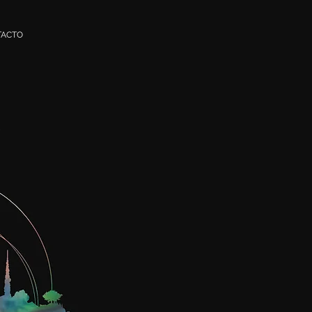
TACTO
A